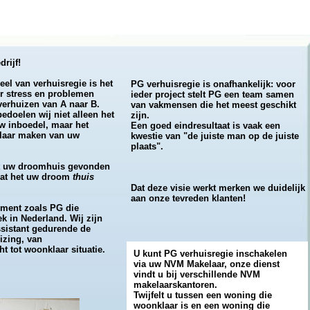
rijf!
eel van verhuisregie is het
PG verhuisregie is onafhankelijk: voor
er stress en problemen
ieder project stelt PG een team samen
verhuizen van A naar B.
van vakmensen die het meest geschikt
edoelen wij niet alleen het
zijn.
w inboedel, maar het
Een goed eindresultaat is vaak een
laar maken van uw
kwestie van "de juiste man op de juiste
plaats".
ft uw droomhuis gevonden
dat het uw droom
thuis
Dat deze visie werkt merken we duidelijk
aan onze tevreden klanten!
ment zoals PG die
ek in Nederland. Wij zijn
sistant gedurende de
izing, van
ht tot woonklaar situatie.
U kunt PG verhuisregie inschakelen
via uw NVM Makelaar, onze dienst
vindt u bij verschillende NVM
makelaarskantoren.
Twijfelt u tussen een woning die
woonklaar is en een woning die