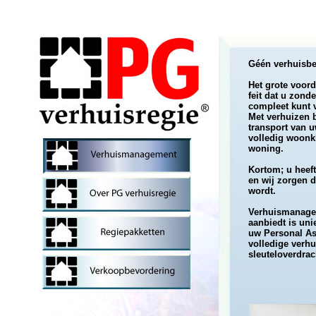
Géén verhuisbed
Het grote voord
feit dat u zond
compleet kunt 
Met verhuizen b
transport van u
volledig woonk
woning.
Kortom; u hee
en wij zorgen 
wordt.
Verhuismanage
aanbiedt is uni
uw Personal As
volledige verhu
sleuteloverdrac