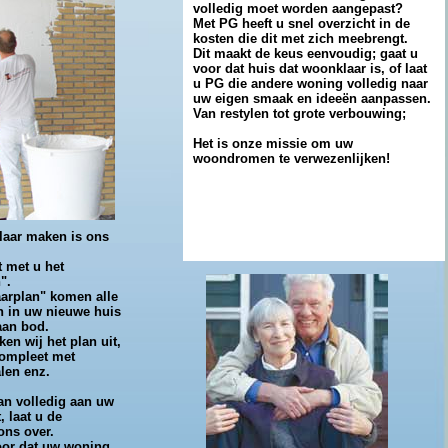
volledig moet worden aangepast?
Met PG heeft u snel overzicht in de
kosten die dit met zich meebrengt.
Dit maakt de keus eenvoudig; gaat u
voor dat huis dat woonklaar is, of laat
u PG die andere woning volledig naar
uw eigen smaak en ideeën aanpassen.
Van restylen tot grote verbouwing;
Het is onze missie om uw
woondromen te verwezenlijken!
aar maken is ons
 met u het
".
aarplan" komen alle
 in uw nieuwe huis
aan bod.
en wij het plan uit,
ompleet met
alen enz.
an volledig aan uw
 laat u de
ons over.
oor dat uw woning