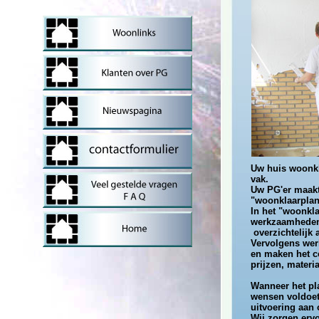
Uw huis woonkl
vak.
Uw PG'er maakt
"woonklaarplan
In het "woonkl
werkzaamheden
overzichtelijk 
Vervolgens werk
en maken het c
prijzen, materi
Wanneer het pl
wensen voldoet,
uitvoering aan 
Wij zorgen erv