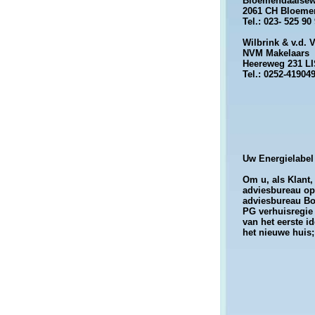
Bloemendaalsew
2061 CH Bloeme
Tel.: 023- 525 90
Wilbrink & v.d. 
NVM Makelaars
Heereweg 231 L
Tel.: 0252-41904
Uw Energielabel 
Om u, als Klant,
adviesbureau op
adviesbureau Bo
PG verhuisregie
van het eerste i
het nieuwe huis;