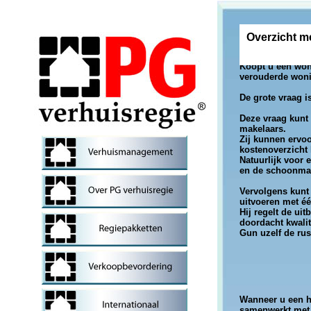
Overzicht m
Koopt u een woni
verouderde won
De grote vraag i
Deze vraag kunt 
makelaars.
Zij kunnen ervoo
kostenoverzicht
Natuurlijk voor 
en de schoonmaa
Vervolgens kunt
uitvoeren met é
Hij regelt de ui
doordacht kwali
Gun uzelf de rus
Wanneer u een h
samenwerkt met 