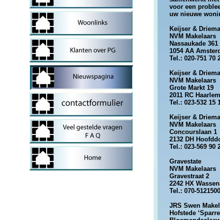
voor een proble
uw nieuwe woni
Keijser & Driem
NVM Makelaars
Nassaukade 361
1054 AA Amster
Tel.: 020-751 70 
Keijser & Driem
NVM Makelaars
Grote Markt 19
2011 RC Haarle
Tel.: 023-532 15 
Keijser & Driem
NVM Makelaars
Concourslaan 1
2132 DH Hoofdd
Tel.: 023-569 90 
Gravestate
NVM Makelaars
Gravestraat 2
2242 HX Wassen
Tel.: 070-512150
JRS Swen Makel
Hofstede ‘Sparr