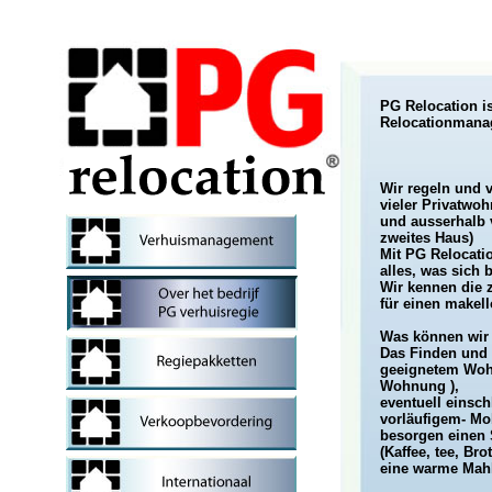
PG Relocation is
Relocationmanag
Wir regeln und 
vieler Privatwo
und ausserhalb 
zweites Haus)
Mit PG Relocatio
alles, was sich 
Wir kennen die 
für einen makel
Was können wir 
Das Finden und
geeignetem Woh
Wohnung ),
eventuell einsch
vorläufigem- Mo
besorgen einen S
(Kaffee, tee, Br
eine warme Mahl