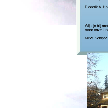
Diederik A. H
Wij zijn blij m
maar onze kinde
Mevr. Schippe