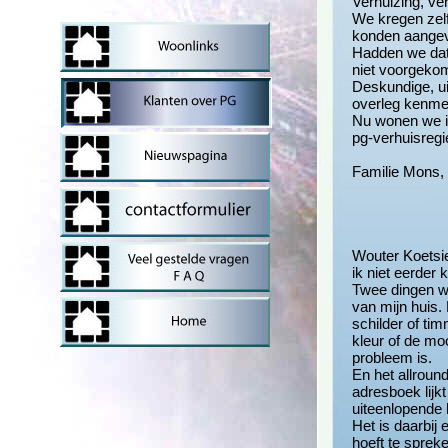
Verhuizing, ve
We kregen zel
konden aange
Hadden we dat
niet voorgeko
Deskundige, ui
overleg kenme
Nu wonen we i
pg-verhuisregi
Familie Mons,
Wouter Koetsie
ik niet eerder 
Twee dingen w
van mijn huis.
schilder of ti
kleur of de mo
probleem is.
En het allroun
adresboek lijk
uiteenlopende 
Het is daarbij 
hoeft te sprek