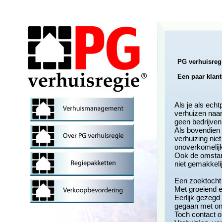
PG verhuisregi
Een paar klan
Als je als ech
verhuizen naar
geen bedrijven
Als bovendien
verhuizing niet
onoverkomelijk 
Ook de omstand
niet gemakkeli
Een zoektocht 
Met groeiend 
Eerlijk gezegd
gegaan met on
Toch contact 